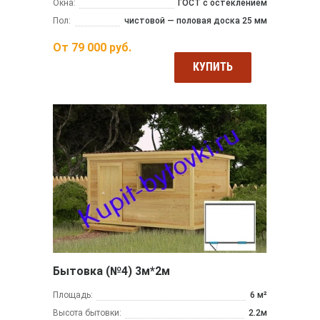
Окна:
ГОСТ с остеклением
Пол:
чистовой — половая доска 25 мм
От
79 000
руб.
КУПИТЬ
Бытовка (№4) 3м*2м
Площадь:
6 м²
Высота бытовки:
2.2м