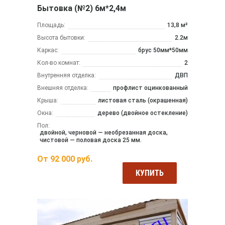
Бытовка (№2) 6м*2,4м
Площадь:
13,8 м²
Высота бытовки:
2.2м
Каркас:
брус 50мм*50мм
Кол-во комнат:
2
Внутренняя отделка:
ДВП
Внешняя отделка:
профлист оцинкованный
Крыша:
листовая сталь (окрашенная)
Окна:
дерево (двойное остекление)
Пол:
двойной, черновой — необрезанная доска,
чистовой — половая доска 25 мм.
От
92 000
руб.
КУПИТЬ