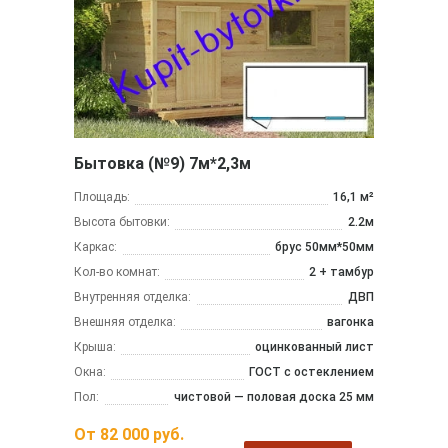
Бытовка (№9) 7м*2,3м
Площадь:
16,1 м²
Высота бытовки:
2.2м
Каркас:
брус 50мм*50мм
Кол-во комнат:
2 + тамбур
Внутренняя отделка:
ДВП
Внешняя отделка:
вагонка
Крыша:
оцинкованный лист
Окна:
ГОСТ с остеклением
Пол:
чистовой — половая доска 25 мм
От
82 000
руб.