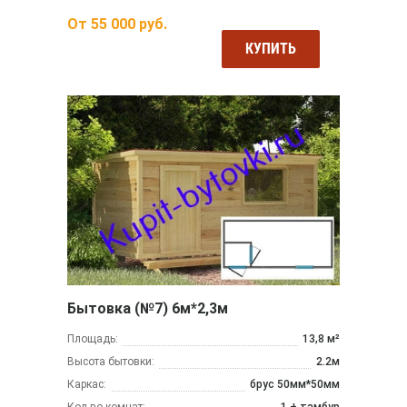
От
55 000
руб.
КУПИТЬ
Бытовка (№7) 6м*2,3м
Площадь:
13,8 м²
Высота бытовки:
2.2м
Каркас:
брус 50мм*50мм
Кол-во комнат:
1 + тамбур