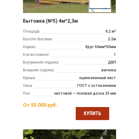
Бытовка (№5) 4м*2,3м
Площадь:
9,2 м²
Высота бытовки:
2.2м
Каркас:
брус 50мм*50мм
Кол-во комнат:
1
Внутренняя отделка:
ДВП
Внешняя отделка:
вагонка
Крыша:
оцинкованный лист
Окна:
ГОСТ с остеклением
Пол:
чистовой — половая доска 25 мм
От
55 000
руб.
КУПИТЬ