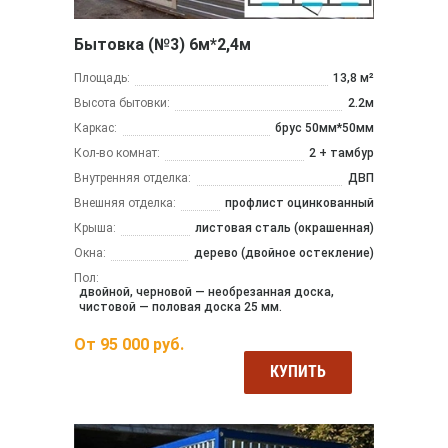
Бытовка (№3) 6м*2,4м
Площадь:
13,8 м²
Высота бытовки:
2.2м
Каркас:
брус 50мм*50мм
Кол-во комнат:
2 + тамбур
Внутренняя отделка:
ДВП
Внешняя отделка:
профлист оцинкованный
Крыша:
листовая сталь (окрашенная)
Окна:
дерево (двойное остекление)
Пол:
двойной, черновой — необрезанная доска,
чистовой — половая доска 25 мм.
От
95 000
руб.
КУПИТЬ