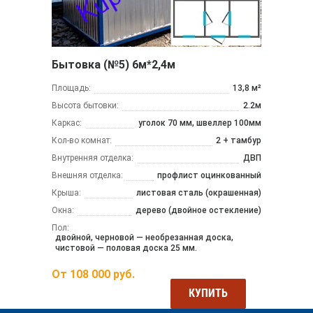
Бытовка (№5) 6м*2,4м
Площадь:
13,8 м²
Высота бытовки:
2.2м
Каркас:
уголок 70 мм, швеллер 100мм
Кол-во комнат:
2 + тамбур
Внутренняя отделка:
ДВП
Внешняя отделка:
профлист оцинкованный
Крыша:
листовая сталь (окрашенная)
Окна:
дерево (двойное остекление)
Пол:
двойной, черновой — необрезанная доска,
чистовой — половая доска 25 мм.
От
108 000
руб.
КУПИТЬ